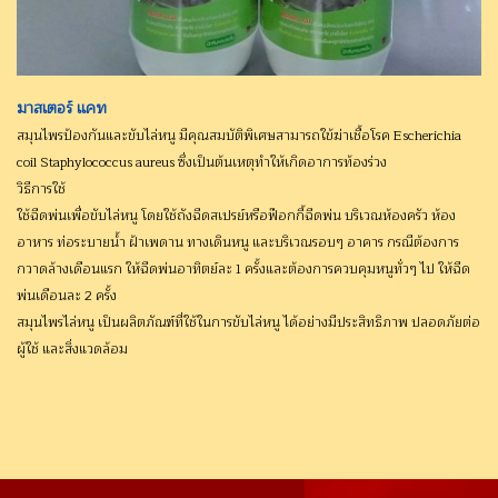
มาสเตอร์ แคท
สมุนไพรป้องกันและขับไล่หนู มีคุณสมบัติพิเศษสามารถใข้ฆ่าเชื้อโรค Escherichia
coil Staphylococcus aureus ซึ่งเป็นต้นเหตุทำให้เกิดอาการท้องร่วง
วิธีการใช้
ใช้ฉีดพ่นเพื่อขับไล่หนู โดยใช้ถังฉีดสเปรย์หรือฟ๊อกกี้ฉีดพ่น บริเวณห้องครัว ห้อง
อาหาร ท่อระบายน้ำ ฝ้าเพดาน ทางเดินหนู และบริเวณรอบๆ อาคาร กรณีต้องการ
กวาดล้างเดือนแรก ให้ฉีดพ่นอาทิตย์ละ 1 ครั้งและต้องการควบคุมหนูทั่วๆ ไป ให้ฉีด
พ่นเดือนละ 2 ครั้ง
สมุนไพรไล่หนู เป็นผลิตภัณฑ์ที่ใช้ในการขับไล่หนู ได้อย่างมีประสิทธิภาพ ปลอดภัยต่อ
ผู้ใช้ และสิ่งแวดล้อม