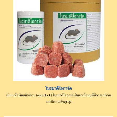
โบรมาดิโอการ์ด
เป็นเหยื่อพิษชนิดก้อน (wax block) โบรมาดิโอการ์ดเป็นยาเบื่อหนูที่มีความน่ากิน
และมีความดึงดูดสูง