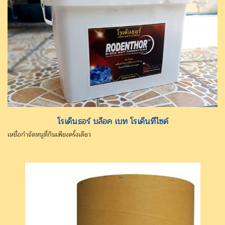
โรเด๊นธอร์ บล๊อค เบท โรเด๊นทีไซด์
เหยื่อกำจัดหนูที่กินเพียงครั้งเดียว