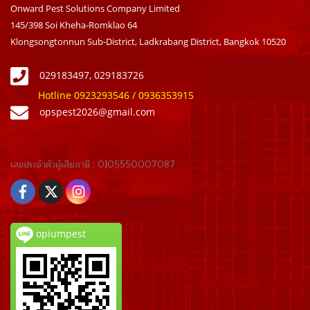
Onward Pest Solutions Company Limited
145/398 Soi Kheha-Romklao 64
Klongsongtonnun Sub-District, Ladkrabang District, Bangkok 10520
029183497, 029183726
Hotline 0923293546 / 0936353915
opspest2026@gmail.com
เลขประจำตัวผู้เสียภาษี : 01055500
07087
opiumpest