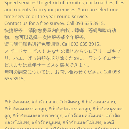
Speed services! to get rid of termites, cockroaches, flies
and rodents from your premises. You can select one-
time service or the year-round service.
Contact us for a free survey. Call 093 635 3915.
快捷服务！ 清除您房屋内的白蚁，蟑螂，苍蝇和啮齿动
物。 您可以选择一次性服务或全年服务。
请与我们联系进行免费调查. Call 093 635 3915。
スピードサービス！ あなたの敷地からシロアリ、ゴキブ
リ、ハエ、げっ歯類を取り除くために。 ワンタイムサー
ビスまたは通年サービスを選択できます。
無料の調査については、お問い合わせください. Call 093
635 3915。
#กำจัดแมลง, #กำจัดปลวก, #กำจัดหนู, #กำจัดแมลงสาบ,
#กำจัดแมลงราคาถูก, #กำจัดปลวกราคาถูก, #กำจัดหนูราคา
ถูก, #กำจัดแมลงสาบราคาถูก, #กำจัดแมลงไม่แพง, #กำจัด
ปลวกไม่แพง, #กำจัดหนูแพง, #กำจัดแมลงไม่แพง, #เคมี