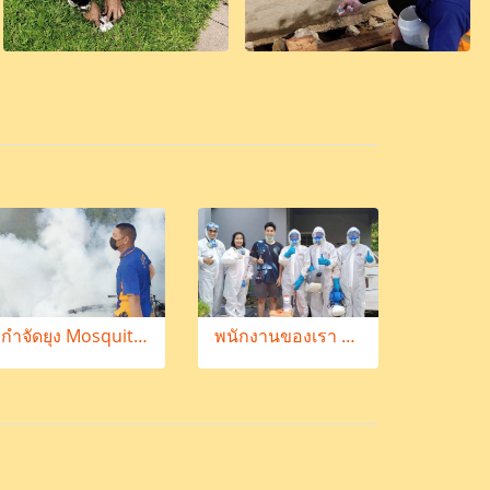
กำจัดยุง Mosquito Control
พนักงานของเรา Our Staff