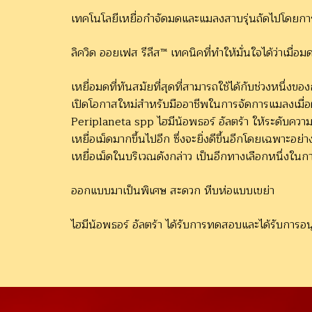
เทคโนโลยีเหยื่อกำจัดมดและแมลงสาบรุ่นถัดไปโดยกา
ลิควิด ออยเฟส รีลีส™ เทคนิคที่ทำให้มั่นใจได้ว่าเมื่
เหยื่อมดที่ทันสมัยที่สุดที่สามารถใช้ได้กับช่วงหนึ
เปิดโอกาสใหม่สำหรับมืออาชีพในการจัดการแมลงเมื่อ
Periplaneta spp ไฮมีน้อพธอร์ อัลตร้า ให้ระดับควา
เหยื่อเม็ดมากขึ้นไปอีก ซึ่งจะยิ่งดีขึ้นอีกโดยเฉพา
เหยื่อเม็ดในบริเวณดังกล่าว เป็นอีกทางเลือกหนึ่งใน
ออกแบบมาเป็นพิเศษ สะดวก หีบห่อแบบเขย่า
ไฮมีน้อพธอร์ อัลตร้า ได้รับการทดสอบและได้รับการอน